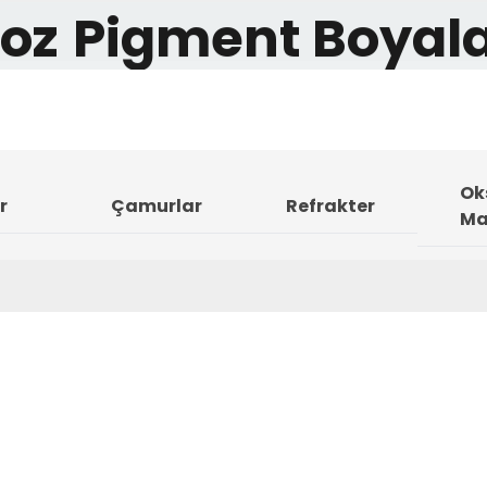
oz
Pigment Boyal
Oks
r
Çamurlar
Refrakter
Ma