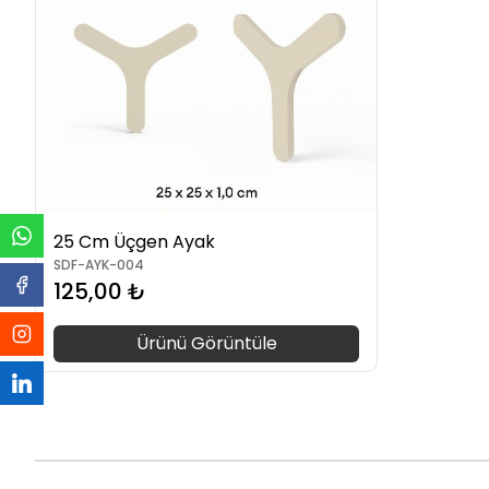
25 Cm Üçgen Ayak
SDF-AYK-004
125,00 ₺
Ürünü Görüntüle